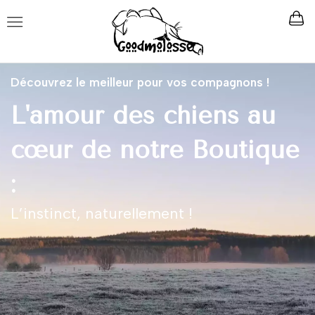
Découvrez le meilleur pour vos compagnons !
L'amour des chiens au
cœur de notre Boutique
:
L’instinct, naturellement !